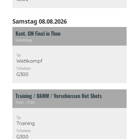
Samstag 08.08.2026
Kant. GM Final in Thun
Ganztägig
Typ
Wettkampf
Teilnehmer
G300
Training / OAMM / Vorschiessen Hot Shots
13:00 - 17:00
Typ
Training
Teilnehmer
G300